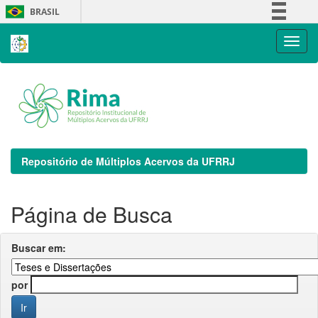
Skip
BRASIL
navigation
Simplifique!
Comunica BR
Participe
Acesso à informação
Legislação
Canais
Repositório de Múltiplos Acervos da UFRRJ
Página de Busca
Buscar em:
por