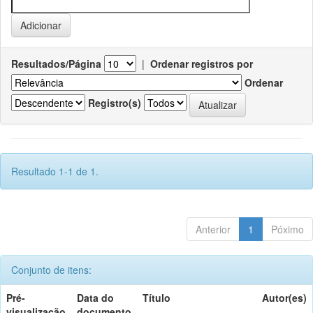
Resultados/Página
|
Ordenar registros por
Ordenar
Registro(s)
Resultado 1-1 de 1.
Anterior
1
Póximo
Conjunto de itens:
Pré-
Data do
Título
Autor(es)
visualização
documento