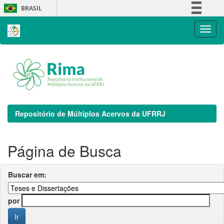
Skip
BRASIL
navigation
Simplifique!
Comunica BR
Participe
Acesso à informação
Legislação
Canais
Repositório de Múltiplos Acervos da UFRRJ
Página de Busca
Buscar em:
por