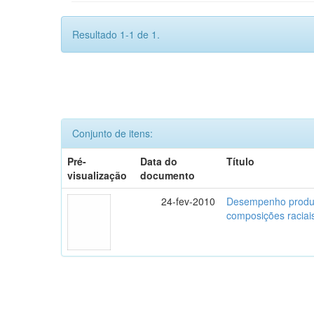
Resultado 1-1 de 1.
Conjunto de itens:
Pré-
Data do
Título
visualização
documento
24-fev-2010
Desempenho produti
composições raciai