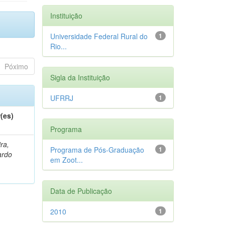
Instituição
Universidade Federal Rural do
1
Rio...
Póximo
Sigla da Instituição
UFRRJ
1
(es)
Programa
ra,
Programa de Pós-Graduação
1
ardo
em Zoot...
Data de Publicação
2010
1