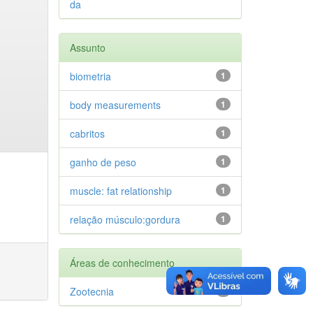
da
Assunto
biometria
1
body measurements
1
cabritos
1
ganho de peso
1
muscle: fat relationship
1
relação músculo:gordura
1
Áreas de conhecimento
Zootecnia
1