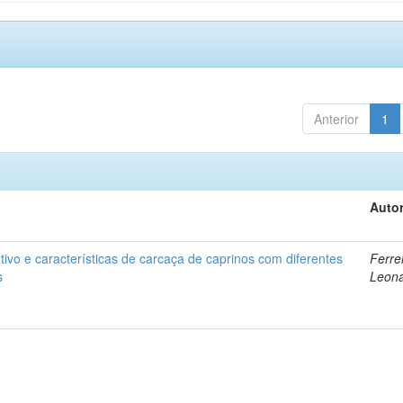
Anterior
1
Autor
vo e características de carcaça de caprinos com diferentes
Ferrei
s
Leon