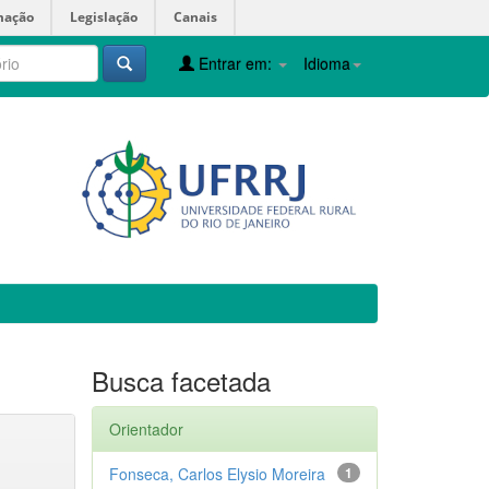
mação
Legislação
Canais
Entrar em:
Idioma
Busca facetada
Orientador
Fonseca, Carlos Elysio Moreira
1