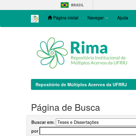
Skip
BRASIL
navigation
Página inicial
Navegar
Ajuda
Repositório de Múltiplos Acervos da UFRRJ
Página de Busca
Buscar em:
por