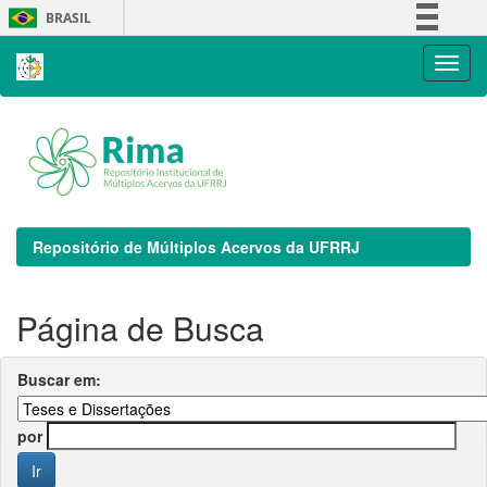
Skip
BRASIL
navigation
Simplifique!
Comunica BR
Participe
Acesso à informação
Legislação
Canais
Repositório de Múltiplos Acervos da UFRRJ
Página de Busca
Buscar em:
por