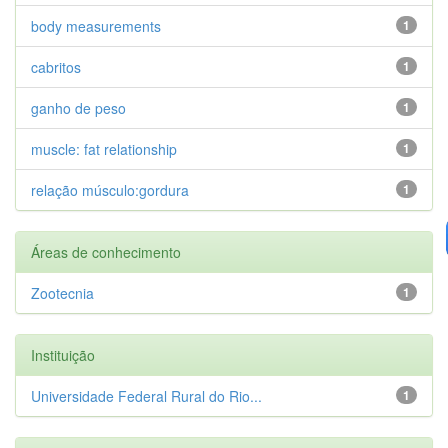
body measurements
1
cabritos
1
ganho de peso
1
muscle: fat relationship
1
relação músculo:gordura
1
Áreas de conhecimento
Zootecnia
1
Instituição
Universidade Federal Rural do Rio...
1