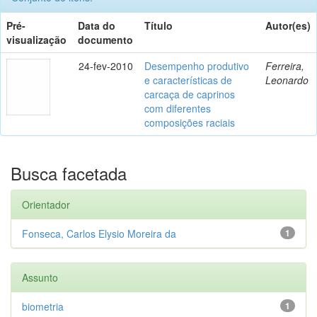
Pré-
Data do
Título
Autor(es)
visualização
documento
24-fev-2010
Desempenho produtivo
Ferreira,
e características de
Leonardo
carcaça de caprinos
com diferentes
composições raciais
Busca facetada
Orientador
Fonseca, Carlos Elysio Moreira da
1
Assunto
biometria
1