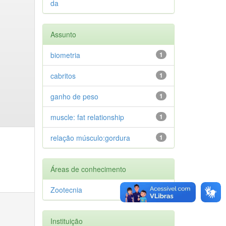
da
Assunto
biometria
1
cabritos
1
ganho de peso
1
muscle: fat relationship
1
relação músculo:gordura
1
Áreas de conhecimento
Zootecnia
1
Instituição