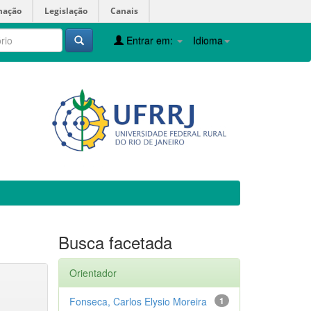
mação
Legislação
Canais
Entrar em:
Idioma
Busca facetada
Orientador
Fonseca, Carlos Elysio Moreira
1