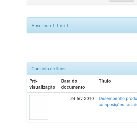
Resultado 1-1 de 1.
Conjunto de itens:
Pré-
Data do
Título
visualização
documento
24-fev-2010
Desempenho produti
composições raciai