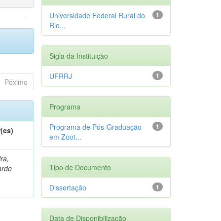
Universidade Federal Rural do
1
Rio...
Sigla da Instituição
UFRRJ
1
Póximo
Programa
Programa de Pós-Graduação
1
(es)
em Zoot...
ra,
Tipo de Documento
ardo
Dissertação
1
Data de Disponibilização