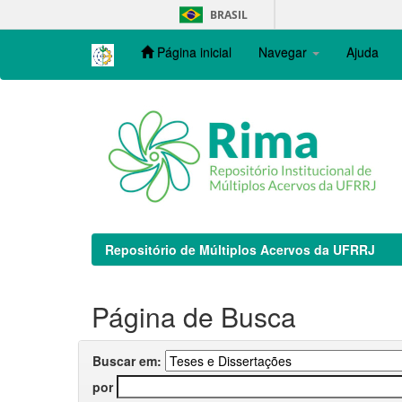
Skip
BRASIL
navigation
Página inicial
Navegar
Ajuda
Repositório de Múltiplos Acervos da UFRRJ
Página de Busca
Buscar em:
por