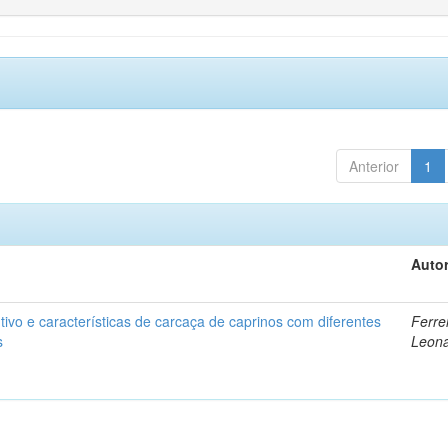
Anterior
1
Autor
vo e características de carcaça de caprinos com diferentes
Ferrei
s
Leon