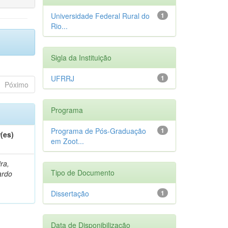
Universidade Federal Rural do
1
Rio...
Sigla da Instituição
UFRRJ
1
Póximo
Programa
Programa de Pós-Graduação
1
(es)
em Zoot...
ra,
Tipo de Documento
ardo
Dissertação
1
Data de Disponibilização