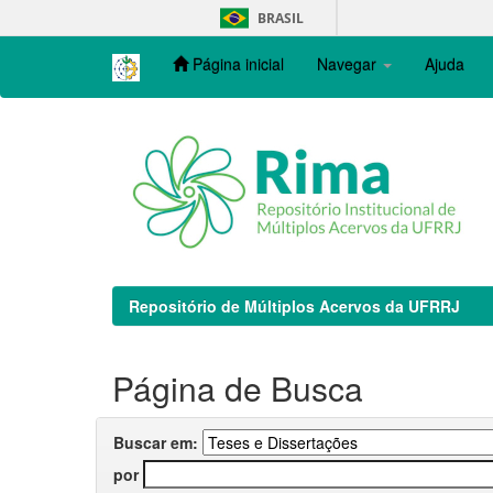
Skip
BRASIL
navigation
Página inicial
Navegar
Ajuda
Repositório de Múltiplos Acervos da UFRRJ
Página de Busca
Buscar em:
por