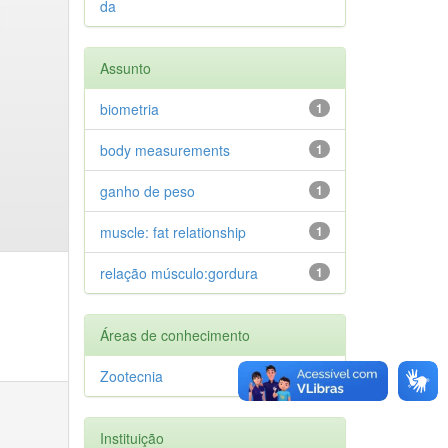
da
Assunto
biometria
1
body measurements
1
ganho de peso
1
muscle: fat relationship
1
relação músculo:gordura
1
Áreas de conhecimento
Zootecnia
1
Instituição