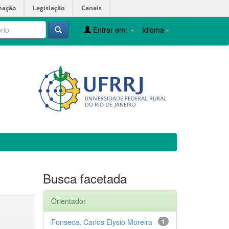
mação
Legislação
Canais
Entrar em:
Idioma
Busca facetada
Orientador
Fonseca, Carlos Elysio Moreira
1