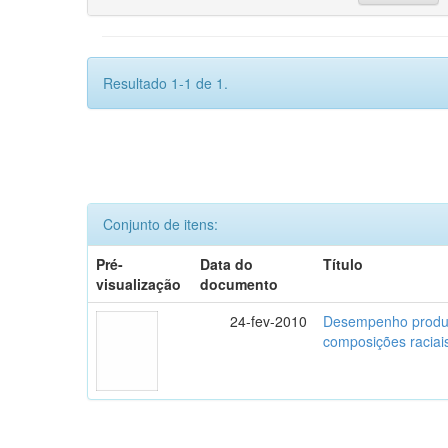
Resultado 1-1 de 1.
Conjunto de itens:
Pré-
Data do
Título
visualização
documento
24-fev-2010
Desempenho produti
composições raciai