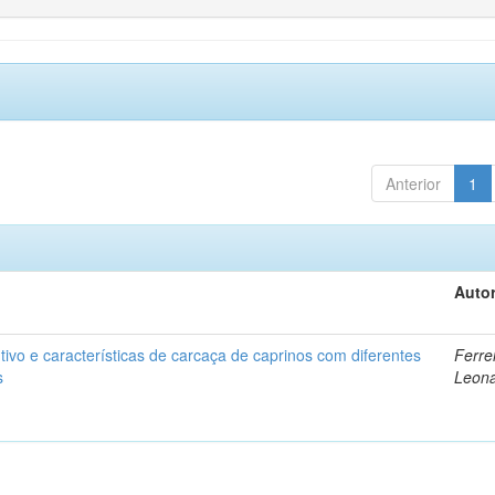
Anterior
1
Autor
vo e características de carcaça de caprinos com diferentes
Ferrei
s
Leon