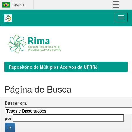
Skip
BRASIL
navigation
Simplifique!
Comunica BR
Participe
Acesso à informação
Legislação
Canais
Repositório de Múltiplos Acervos da UFRRJ
Página de Busca
Buscar em:
por