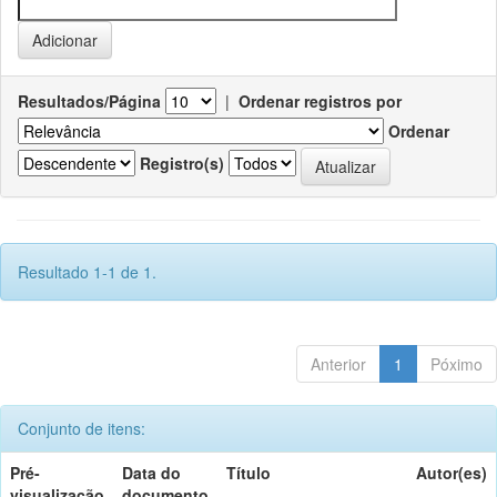
Resultados/Página
|
Ordenar registros por
Ordenar
Registro(s)
Resultado 1-1 de 1.
Anterior
1
Póximo
Conjunto de itens:
Pré-
Data do
Título
Autor(es)
visualização
documento