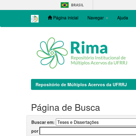
Skip
BRASIL
navigation
Página inicial
Navegar
Ajuda
Repositório de Múltiplos Acervos da UFRRJ
Página de Busca
Buscar em:
por