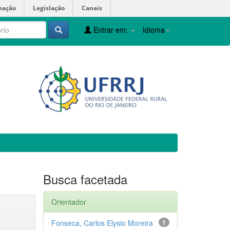
mação
Legislação
Canais
Entrar em:
Idioma
Busca facetada
Orientador
Fonseca, Carlos Elysio Moreira
1