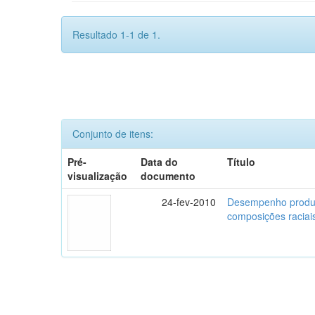
Resultado 1-1 de 1.
Conjunto de itens:
Pré-
Data do
Título
visualização
documento
24-fev-2010
Desempenho produti
composições raciai