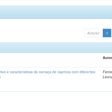
Anterior
1
Autor
vo e características de carcaça de caprinos com diferentes
Ferrei
s
Leon