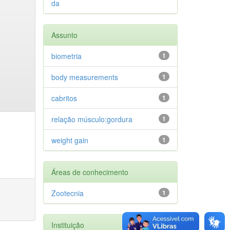
da
Assunto
biometria
1
body measurements
1
cabritos
1
relação músculo:gordura
1
weight gain
1
Áreas de conhecimento
Zootecnia
1
Instituição