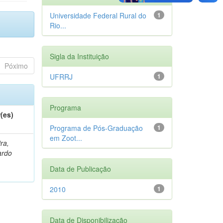
Universidade Federal Rural do
1
Rio...
Sigla da Instituição
Póximo
UFRRJ
1
Programa
(es)
Programa de Pós-Graduação
1
em Zoot...
ra,
ardo
Data de Publicação
2010
1
Data de Disponibilização