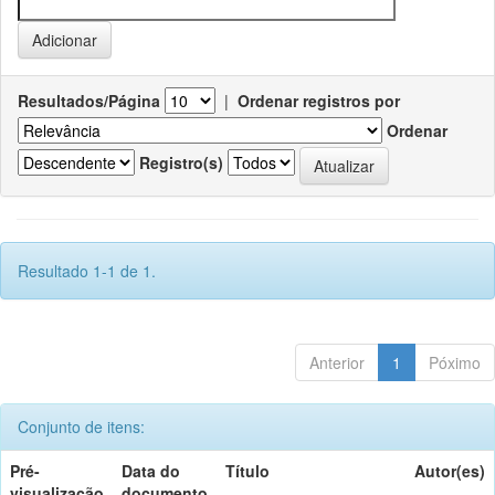
Resultados/Página
|
Ordenar registros por
Ordenar
Registro(s)
Resultado 1-1 de 1.
Anterior
1
Póximo
Conjunto de itens:
Pré-
Data do
Título
Autor(es)
visualização
documento