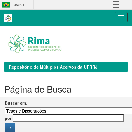
Skip
BRASIL
navigation
Simplifique!
Comunica BR
Participe
Acesso à informação
Legislação
Canais
Repositório de Múltiplos Acervos da UFRRJ
Página de Busca
Buscar em:
por