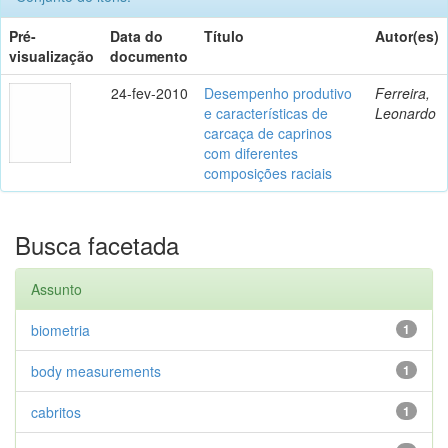
Pré-
Data do
Título
Autor(es)
visualização
documento
24-fev-2010
Desempenho produtivo
Ferreira,
e características de
Leonardo
carcaça de caprinos
com diferentes
composições raciais
Busca facetada
Assunto
biometria
1
body measurements
1
cabritos
1