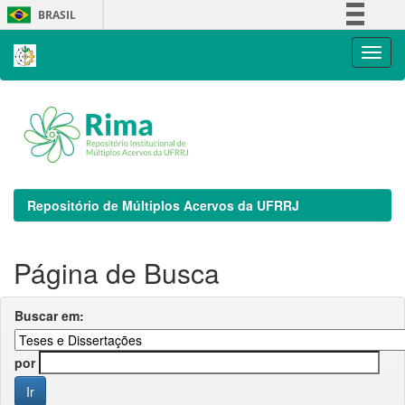
Skip
BRASIL
navigation
Simplifique!
Comunica BR
Participe
Acesso à informação
Legislação
Canais
Repositório de Múltiplos Acervos da UFRRJ
Página de Busca
Buscar em:
por