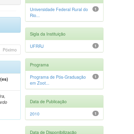
Universidade Federal Rural do
1
Rio...
Sigla da Instituição
UFRRJ
1
Póximo
Programa
Programa de Pós-Graduação
1
(es)
em Zoot...
ra,
Data de Publicação
ardo
2010
1
Data de Disponibilização