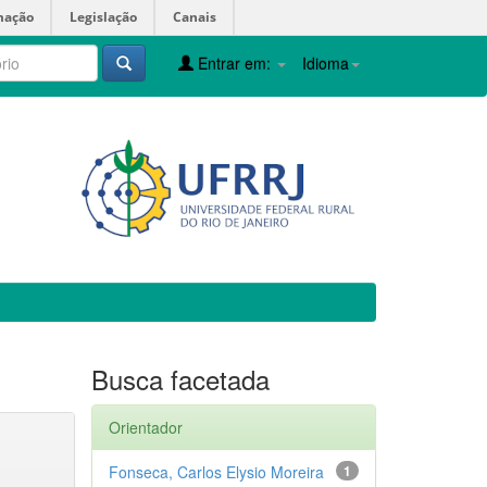
mação
Legislação
Canais
Entrar em:
Idioma
Busca facetada
Orientador
Fonseca, Carlos Elysio Moreira
1