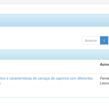
Anterior
1
Autor
vo e características de carcaça de caprinos com diferentes
Ferrei
s
Leon