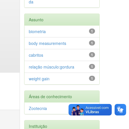
da
Assunto
biometria
1
body measurements
1
cabritos
1
relação músculo:gordura
1
weight gain
1
Áreas de conhecimento
Zootecnia
1
Instituição