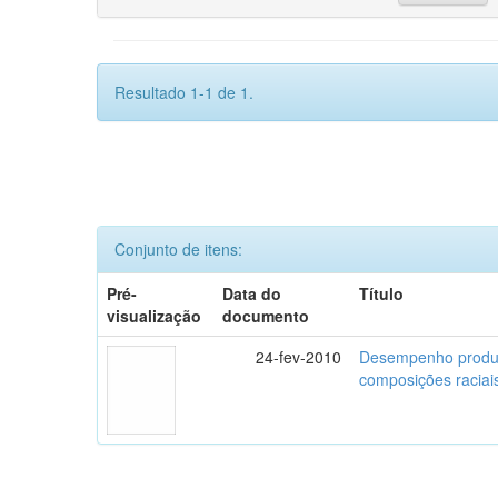
Resultado 1-1 de 1.
Conjunto de itens:
Pré-
Data do
Título
visualização
documento
24-fev-2010
Desempenho produti
composições raciai