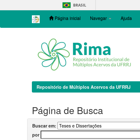
Skip
BRASIL
navigation
Página inicial
Navegar
Ajuda
Repositório de Múltiplos Acervos da UFRRJ
Página de Busca
Buscar em:
por