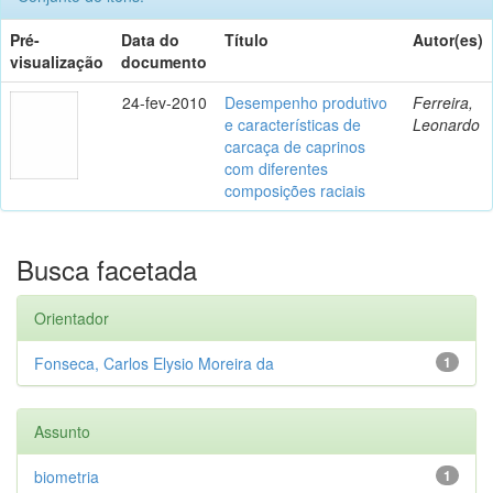
Pré-
Data do
Título
Autor(es)
visualização
documento
24-fev-2010
Desempenho produtivo
Ferreira,
e características de
Leonardo
carcaça de caprinos
com diferentes
composições raciais
Busca facetada
Orientador
Fonseca, Carlos Elysio Moreira da
1
Assunto
biometria
1