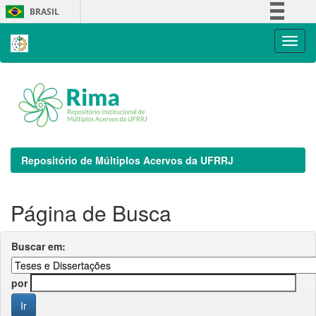
Skip
BRASIL
navigation
Simplifique!
Comunica BR
Participe
Acesso à informação
Legislação
Canais
Repositório de Múltiplos Acervos da UFRRJ
Página de Busca
Buscar em:
por