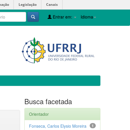
mação
Legislação
Canais
Entrar em:
Idioma
Busca facetada
Orientador
Fonseca, Carlos Elysio Moreira
1