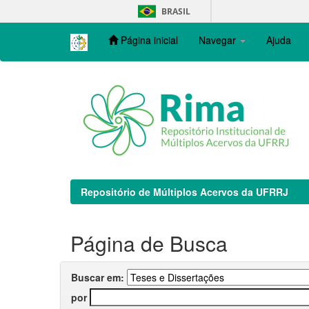
Skip
BRASIL
navigation
Página inicial
Navegar
Ajuda
Repositório de Múltiplos Acervos da UFRRJ
Página de Busca
Buscar em:
por