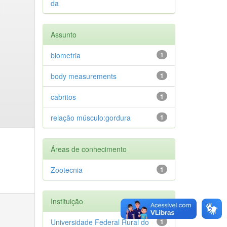
da
Assunto
biometria
1
body measurements
1
cabritos
1
relação músculo:gordura
1
Áreas de conhecimento
Zootecnia
1
Instituição
Universidade Federal Rural do
1