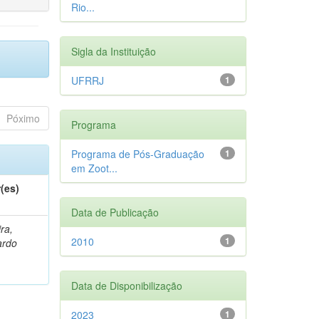
Rio...
Sigla da Instituição
UFRRJ
1
Póximo
Programa
Programa de Pós-Graduação
1
em Zoot...
(es)
Data de Publicação
ra,
2010
1
ardo
Data de Disponibilização
2023
1