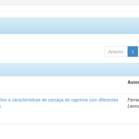
Anterior
1
Autor
vo e características de carcaça de caprinos com diferentes
Ferrei
s
Leon