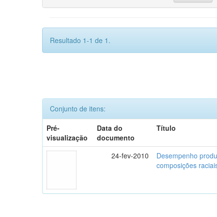
Resultado 1-1 de 1.
Conjunto de itens:
Pré-
Data do
Título
visualização
documento
24-fev-2010
Desempenho produti
composições raciai