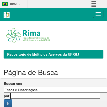
Skip
BRASIL
navigation
Simplifique!
Comunica BR
Participe
Acesso à informação
Legislação
Canais
Repositório de Múltiplos Acervos da UFRRJ
Página de Busca
Buscar em:
por