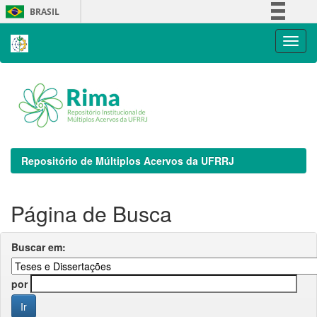
Skip
BRASIL
navigation
Simplifique!
Comunica BR
Participe
Acesso à informação
Legislação
Canais
Repositório de Múltiplos Acervos da UFRRJ
Página de Busca
Buscar em:
por