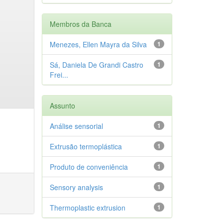
Membros da Banca
Menezes, Ellen Mayra da Silva
1
Sá, Daniela De Grandi Castro
1
Frei...
Assunto
Análise sensorial
1
Extrusão termoplástica
1
Produto de conveniência
1
Sensory analysis
1
Thermoplastic extrusion
1