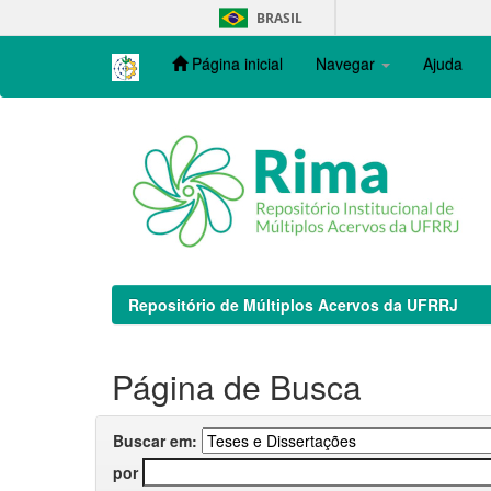
Skip
BRASIL
navigation
Página inicial
Navegar
Ajuda
Repositório de Múltiplos Acervos da UFRRJ
Página de Busca
Buscar em:
por