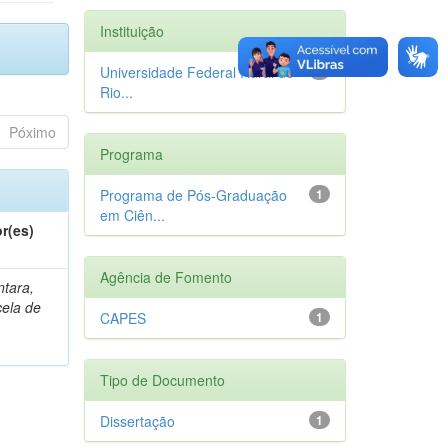
Instituição
Universidade Federal Rural do
1
Rio...
Póximo
Programa
Programa de Pós-Graduação
1
em Ciên...
r(es)
Agência de Fomento
ntara,
ela de
CAPES
1
Tipo de Documento
Dissertação
1