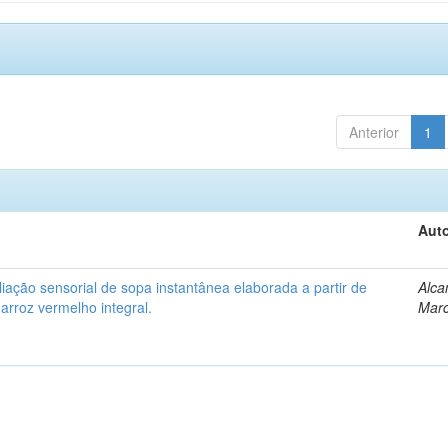
Anterior
1
Auto
iação sensorial de sopa instantânea elaborada a partir de
Alca
arroz vermelho integral.
Marc