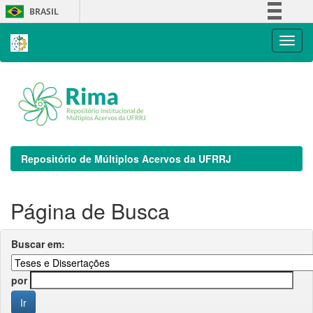
Skip
BRASIL
navigation
Simplifique!
Comunica BR
Participe
Acesso à informação
Legislação
Canais
Repositório de Múltiplos Acervos da UFRRJ
Página de Busca
Buscar em:
por