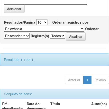
Resultados/Página
|
Ordenar registros por
Ordenar
Registro(s)
Resultado 1-1 de 1.
Anterior
1
Póximo
Conjunto de itens:
Pré-
Data do
Título
Autor(es)
visualização
documento