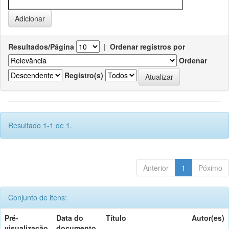
Resultados/Página
|
Ordenar registros por
Ordenar
Registro(s)
Resultado 1-1 de 1.
Anterior
1
Póximo
Conjunto de itens:
Pré-
Data do
Título
Autor(es)
visualização
documento