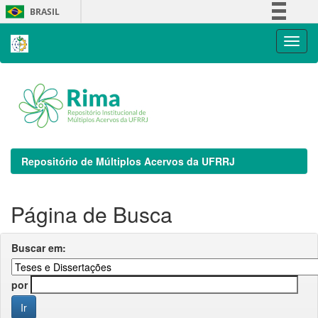
Skip
BRASIL
navigation
Simplifique!
Comunica BR
Participe
Acesso à informação
Legislação
Canais
Repositório de Múltiplos Acervos da UFRRJ
Página de Busca
Buscar em:
por