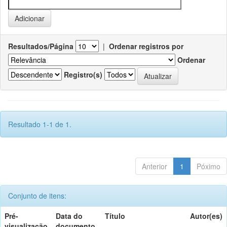
Resultados/Página
|
Ordenar registros por
Ordenar
Registro(s)
Resultado 1-1 de 1.
Anterior
1
Póximo
Conjunto de itens:
Pré-
Data do
Título
Autor(es)
visualização
documento