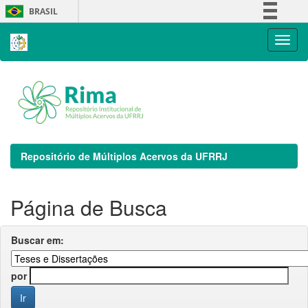
Skip
BRASIL
navigation
Simplifique!
Comunica BR
Participe
Acesso à informação
Legislação
Canais
Repositório de Múltiplos Acervos da UFRRJ
Página de Busca
Buscar em:
por