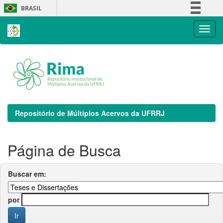
Skip
BRASIL
navigation
Simplifique!
Comunica BR
Participe
Acesso à informação
Legislação
Canais
Repositório de Múltiplos Acervos da UFRRJ
Página de Busca
Buscar em:
por