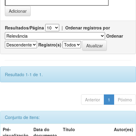
Resultados/Página
|
Ordenar registros por
Ordenar
Registro(s)
Resultado 1-1 de 1.
Anterior
1
Póximo
Conjunto de itens:
Pré-
Data do
Título
Autor(es)
visualização
documento