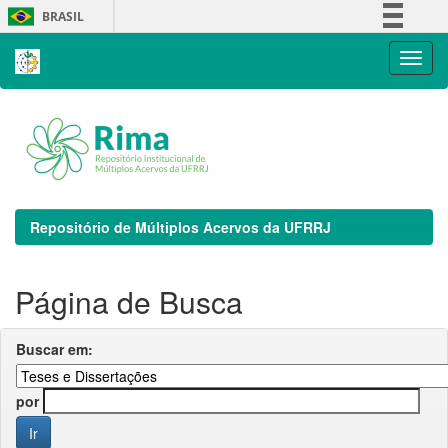
Skip
BRASIL
navigation
Simplifique!
Comunica BR
Participe
Acesso à informação
Legislação
Canais
Repositório de Múltiplos Acervos da UFRRJ
Página de Busca
Buscar em:
por