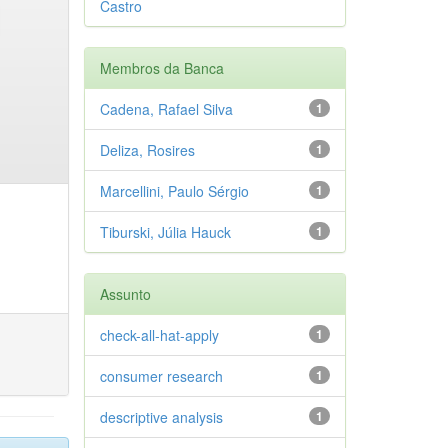
Castro
Membros da Banca
Cadena, Rafael Silva
1
Deliza, Rosires
1
Marcellini, Paulo Sérgio
1
Tiburski, Júlia Hauck
1
Assunto
check-all-hat-apply
1
consumer research
1
descriptive analysis
1