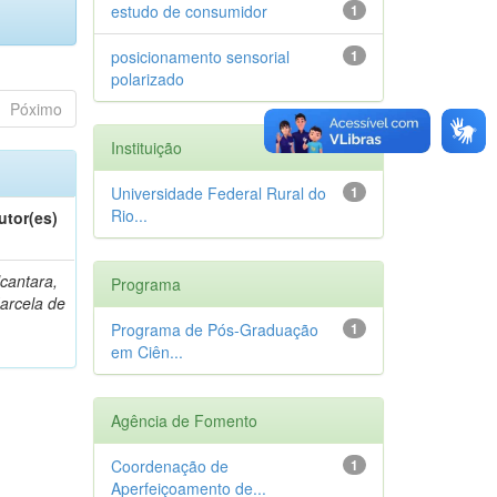
estudo de consumidor
1
posicionamento sensorial
1
polarizado
Póximo
Instituição
Universidade Federal Rural do
1
Rio...
utor(es)
lcantara,
Programa
arcela de
Programa de Pós-Graduação
1
em Ciên...
Agência de Fomento
Coordenação de
1
Aperfeiçoamento de...