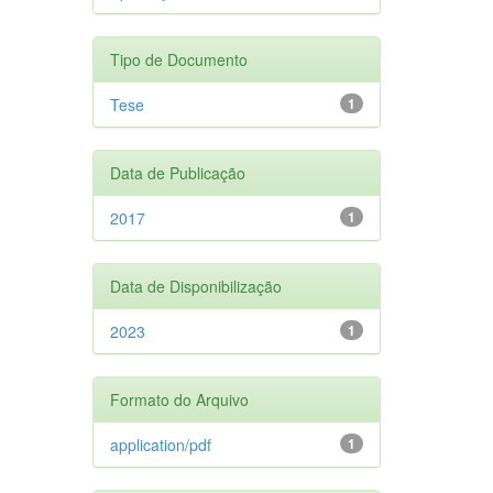
Tipo de Documento
Tese
1
Data de Publicação
2017
1
Data de Disponibilização
2023
1
Formato do Arquivo
application/pdf
1