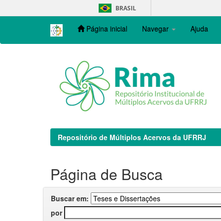
Skip
BRASIL
navigation
Página inicial
Navegar
Ajuda
Repositório de Múltiplos Acervos da UFRRJ
Página de Busca
Buscar em:
por