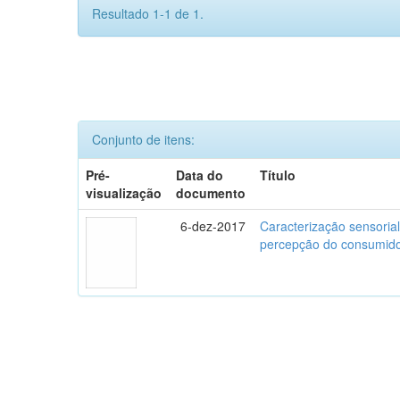
Resultado 1-1 de 1.
Conjunto de itens:
Pré-
Data do
Título
visualização
documento
6-dez-2017
Caracterização sensorial
percepção do consumidor