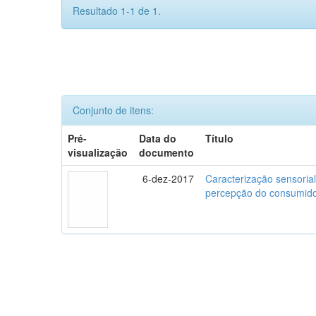
Resultado 1-1 de 1.
Conjunto de itens:
Pré-
Data do
Título
visualização
documento
6-dez-2017
Caracterização sensorial
percepção do consumidor