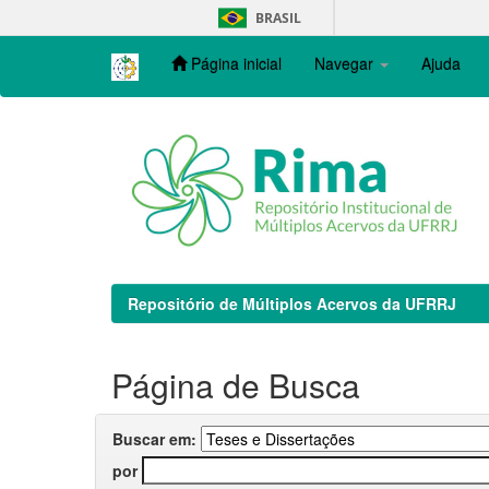
Skip
BRASIL
navigation
Página inicial
Navegar
Ajuda
Repositório de Múltiplos Acervos da UFRRJ
Página de Busca
Buscar em:
por