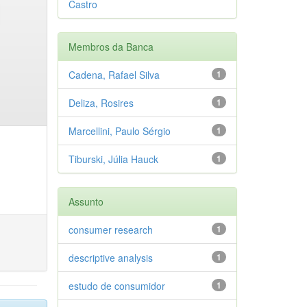
Castro
Membros da Banca
Cadena, Rafael Silva
1
Deliza, Rosires
1
Marcellini, Paulo Sérgio
1
Tiburski, Júlia Hauck
1
Assunto
consumer research
1
descriptive analysis
1
estudo de consumidor
1