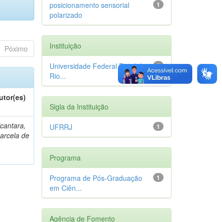
posicionamento sensorial
1
polarizado
Instituição
Póximo
Universidade Federal Rural do
1
Rio...
utor(es)
Sigla da Instituição
lcantara,
UFRRJ
1
arcela de
Programa
Programa de Pós-Graduação
1
em Ciên...
Agência de Fomento