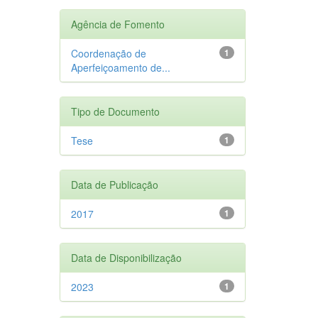
Agência de Fomento
Coordenação de
1
Aperfeiçoamento de...
Tipo de Documento
Tese
1
Data de Publicação
2017
1
Data de Disponibilização
2023
1