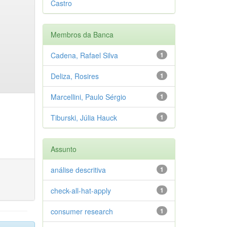
Castro
Membros da Banca
Cadena, Rafael Silva
1
Deliza, Rosires
1
Marcellini, Paulo Sérgio
1
Tiburski, Júlia Hauck
1
Assunto
análise descritiva
1
check-all-hat-apply
1
consumer research
1