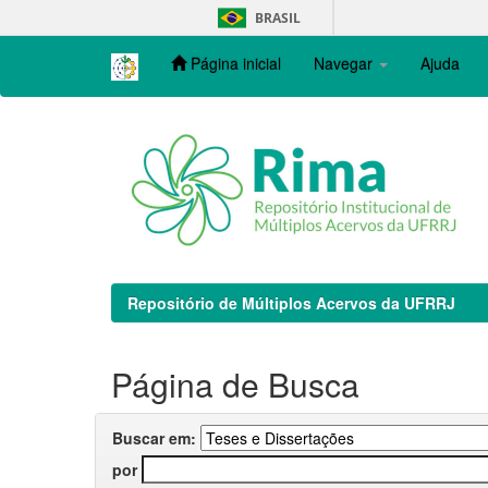
Skip
BRASIL
navigation
Página inicial
Navegar
Ajuda
Repositório de Múltiplos Acervos da UFRRJ
Página de Busca
Buscar em:
por