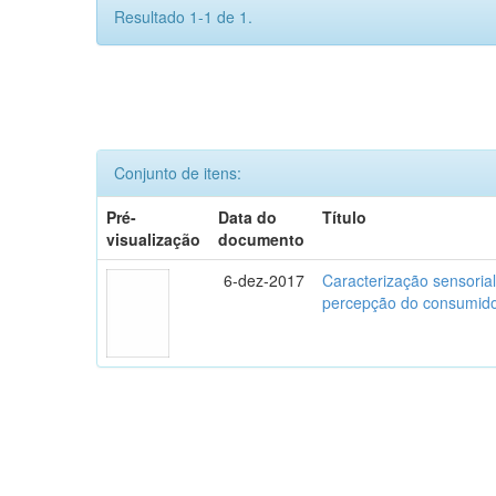
Resultado 1-1 de 1.
Conjunto de itens:
Pré-
Data do
Título
visualização
documento
6-dez-2017
Caracterização sensorial
percepção do consumidor