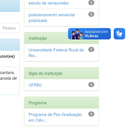
estudo de consumidor
1
posicionamento sensorial
1
polarizado
Póximo
Instituição
Universidade Federal Rural do
1
Rio...
utor(es)
lcantara,
Sigla da Instituição
arcela de
UFRRJ
1
Programa
Programa de Pós-Graduação
1
em Ciên...