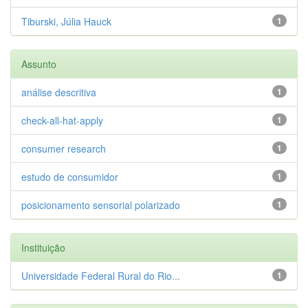
Tiburski, Júlia Hauck
1
Assunto
análise descritiva
1
check-all-hat-apply
1
consumer research
1
estudo de consumidor
1
posicionamento sensorial polarizado
1
Instituição
Universidade Federal Rural do Rio...
1