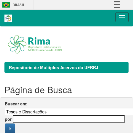
Skip
BRASIL
navigation
Simplifique!
Comunica BR
Participe
Acesso à informação
Legislação
Canais
Repositório de Múltiplos Acervos da UFRRJ
Página de Busca
Buscar em:
por