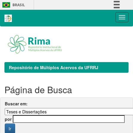
Skip
BRASIL
navigation
Simplifique!
Comunica BR
Participe
Acesso à informação
Legislação
Canais
Repositório de Múltiplos Acervos da UFRRJ
Página de Busca
Buscar em:
por