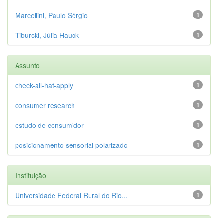
Marcellini, Paulo Sérgio
1
Tiburski, Júlia Hauck
1
Assunto
check-all-hat-apply
1
consumer research
1
estudo de consumidor
1
posicionamento sensorial polarizado
1
Instituição
Universidade Federal Rural do Rio...
1