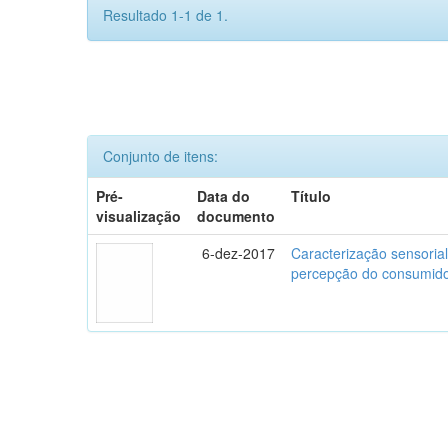
Resultado 1-1 de 1.
Conjunto de itens:
Pré-
Data do
Título
visualização
documento
6-dez-2017
Caracterização sensorial
percepção do consumidor