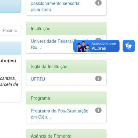
posicionamento sensorial
1
polarizado
Instituição
Póximo
Universidade Federal Rural do
1
Rio...
utor(es)
Sigla da Instituição
lcantara,
UFRRJ
1
arcela de
Programa
Programa de Pós-Graduação
1
em Ciên...
Agência de Fomento