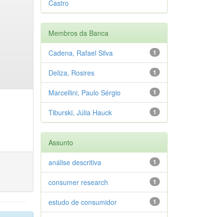
Castro
Membros da Banca
Cadena, Rafael Silva
1
Deliza, Rosires
1
Marcellini, Paulo Sérgio
1
Tiburski, Júlia Hauck
1
Assunto
análise descritiva
1
consumer research
1
estudo de consumidor
1