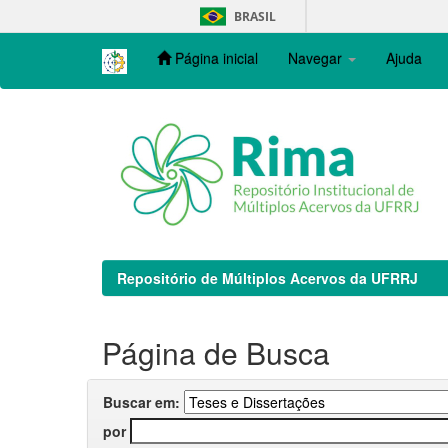
Skip
BRASIL
navigation
Página inicial
Navegar
Ajuda
Repositório de Múltiplos Acervos da UFRRJ
Página de Busca
Buscar em:
por