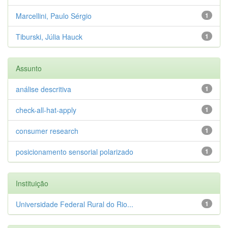
Marcellini, Paulo Sérgio
1
Tiburski, Júlia Hauck
1
Assunto
análise descritiva
1
check-all-hat-apply
1
consumer research
1
posicionamento sensorial polarizado
1
Instituição
Universidade Federal Rural do Rio...
1