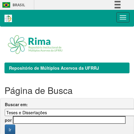
Skip
BRASIL
navigation
Simplifique!
Comunica BR
Participe
Acesso à informação
Legislação
Canais
Repositório de Múltiplos Acervos da UFRRJ
Página de Busca
Buscar em:
por