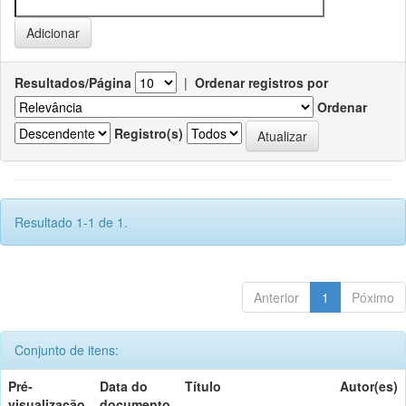
Resultados/Página
|
Ordenar registros por
Ordenar
Registro(s)
Resultado 1-1 de 1.
Anterior
1
Póximo
Conjunto de itens:
Pré-
Data do
Título
Autor(es)
visualização
documento