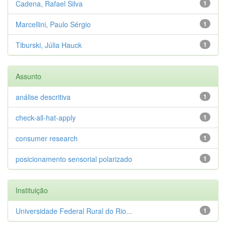
Cadena, Rafael Silva
1
Marcellini, Paulo Sérgio
1
Tiburski, Júlia Hauck
1
Assunto
análise descritiva
1
check-all-hat-apply
1
consumer research
1
posicionamento sensorial polarizado
1
Instituição
Universidade Federal Rural do Rio...
1