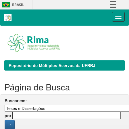
Skip
BRASIL
navigation
Simplifique!
Comunica BR
Participe
Acesso à informação
Legislação
Canais
Repositório de Múltiplos Acervos da UFRRJ
Página de Busca
Buscar em:
por