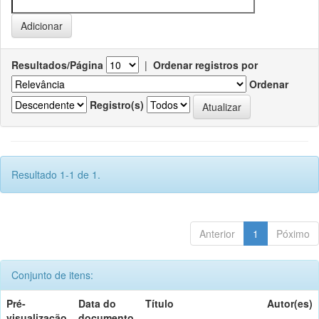
Resultados/Página
|
Ordenar registros por
Ordenar
Registro(s)
Resultado 1-1 de 1.
Anterior
1
Póximo
Conjunto de itens:
Pré-
Data do
Título
Autor(es)
visualização
documento