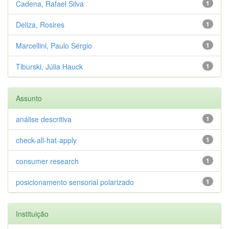
Cadena, Rafael Silva
1
Deliza, Rosires
1
Marcellini, Paulo Sérgio
1
Tiburski, Júlia Hauck
1
Assunto
análise descritiva
1
check-all-hat-apply
1
consumer research
1
posicionamento sensorial polarizado
1
Instituição