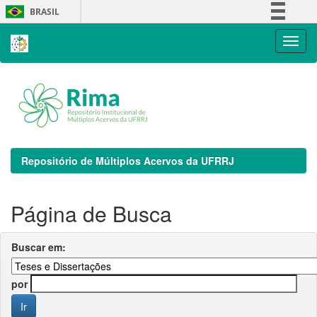
Skip
BRASIL
navigation
Simplifique!
Comunica BR
Participe
Acesso à informação
Legislação
Canais
Repositório de Múltiplos Acervos da UFRRJ
Página de Busca
Buscar em:
por