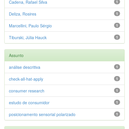
Cadena, Rafael Silva
1
Deliza, Rosires
1
Marcellini, Paulo Sérgio
1
Tiburski, Júlia Hauck
1
Assunto
análise descritiva
1
check-all-hat-apply
1
consumer research
1
estudo de consumidor
1
posicionamento sensorial polarizado
1