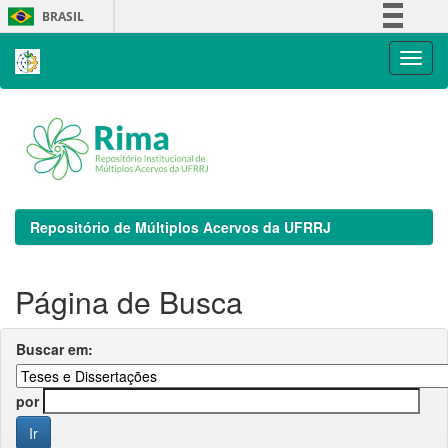
Skip
BRASIL
navigation
Simplifique!
Comunica BR
Participe
Acesso à informação
Legislação
Canais
Repositório de Múltiplos Acervos da UFRRJ
Página de Busca
Buscar em:
por