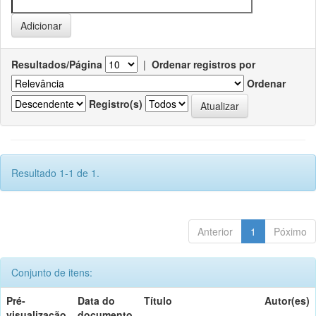
Resultados/Página
|
Ordenar registros por
Ordenar
Registro(s)
Resultado 1-1 de 1.
Anterior
1
Póximo
Conjunto de itens:
Pré-
Data do
Título
Autor(es)
visualização
documento