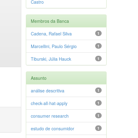
Castro
Membros da Banca
Cadena, Rafael Silva
1
Marcellini, Paulo Sérgio
1
Tiburski, Júlia Hauck
1
Assunto
análise descritiva
1
check-all-hat-apply
1
consumer research
1
estudo de consumidor
1