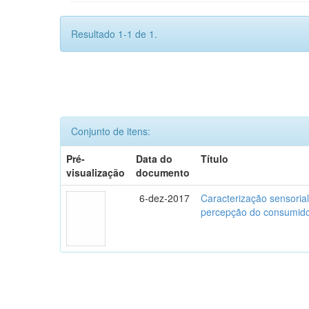
Resultado 1-1 de 1.
Conjunto de itens:
Pré-
Data do
Título
visualização
documento
6-dez-2017
Caracterização sensorial
percepção do consumidor