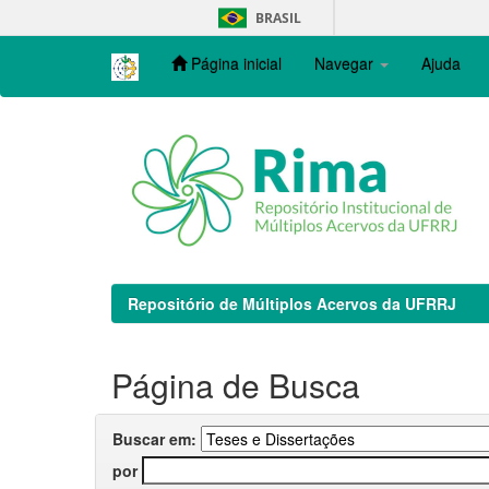
Skip
BRASIL
navigation
Página inicial
Navegar
Ajuda
Repositório de Múltiplos Acervos da UFRRJ
Página de Busca
Buscar em:
por