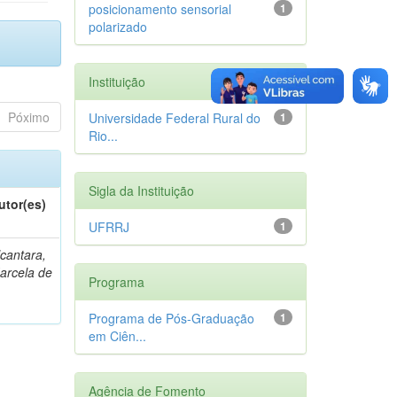
posicionamento sensorial
1
polarizado
Instituição
Póximo
Universidade Federal Rural do
1
Rio...
Sigla da Instituição
utor(es)
UFRRJ
1
lcantara,
arcela de
Programa
Programa de Pós-Graduação
1
em Ciên...
Agência de Fomento