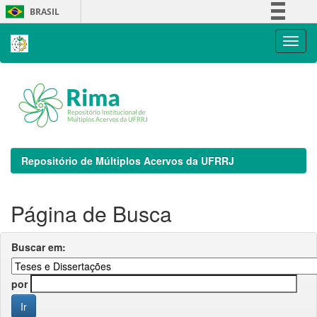
Skip
BRASIL
navigation
Simplifique!
Comunica BR
Participe
Acesso à informação
Legislação
Canais
Repositório de Múltiplos Acervos da UFRRJ
Página de Busca
Buscar em:
por