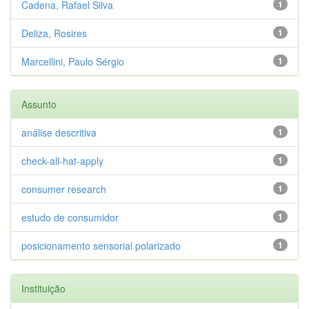
Cadena, Rafael Silva
1
Deliza, Rosires
1
Marcellini, Paulo Sérgio
1
Assunto
análise descritiva
1
check-all-hat-apply
1
consumer research
1
estudo de consumidor
1
posicionamento sensorial polarizado
1
Instituição