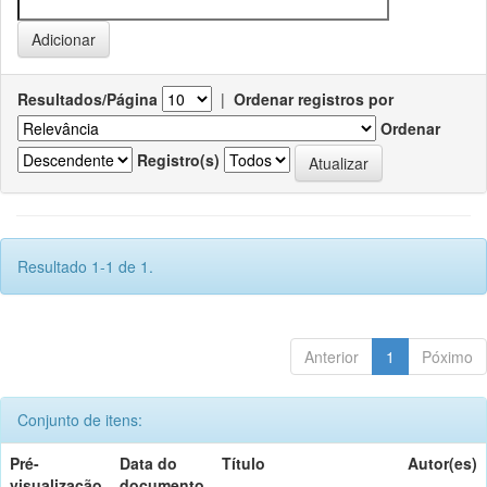
Resultados/Página
|
Ordenar registros por
Ordenar
Registro(s)
Resultado 1-1 de 1.
Anterior
1
Póximo
Conjunto de itens:
Pré-
Data do
Título
Autor(es)
visualização
documento