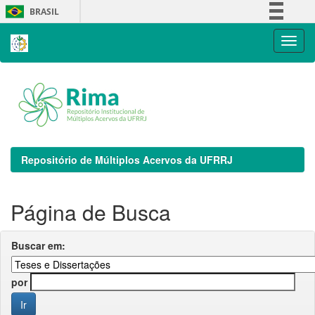
Skip
BRASIL
navigation
Simplifique!
Comunica BR
Participe
Acesso à informação
Legislação
Canais
Repositório de Múltiplos Acervos da UFRRJ
Página de Busca
Buscar em:
por