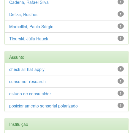
Cadena, Rafael Silva
1
Deliza, Rosires
1
Marcellini, Paulo Sérgio
1
Tiburski, Júlia Hauck
1
Assunto
check-all-hat-apply
1
consumer research
1
estudo de consumidor
1
posicionamento sensorial polarizado
1
Instituição