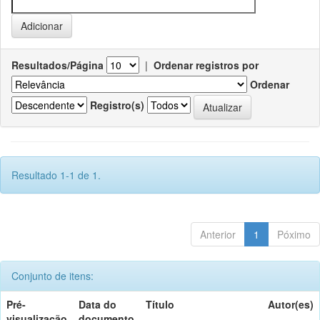
Resultados/Página
|
Ordenar registros por
Ordenar
Registro(s)
Resultado 1-1 de 1.
Anterior
1
Póximo
Conjunto de itens:
Pré-
Data do
Título
Autor(es)
visualização
documento