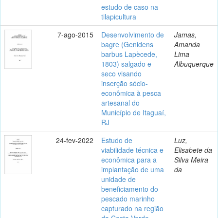
estudo de caso na
tilapicultura
7-ago-2015
Desenvolvimento de
Jamas,
bagre (Genidens
Amanda
barbus Lapècede,
Lima
1803) salgado e
Albuquerque
seco visando
inserção sócio-
econômica à pesca
artesanal do
Município de Itaguaí,
RJ
24-fev-2022
Estudo de
Luz,
viabilidade técnica e
Elisabete da
econômica para a
Silva Meira
implantação de uma
da
unidade de
beneficiamento do
pescado marinho
capturado na região
da Costa Verde,