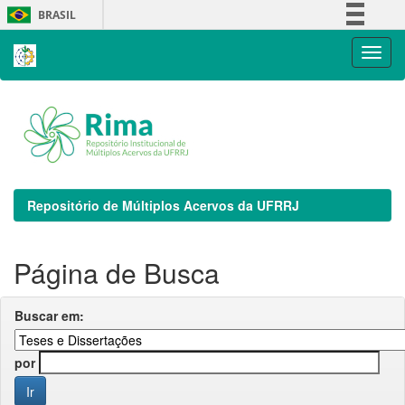
Skip
BRASIL
navigation
Simplifique!
Comunica BR
Participe
Acesso à informação
Legislação
Canais
Repositório de Múltiplos Acervos da UFRRJ
Página de Busca
Buscar em:
por