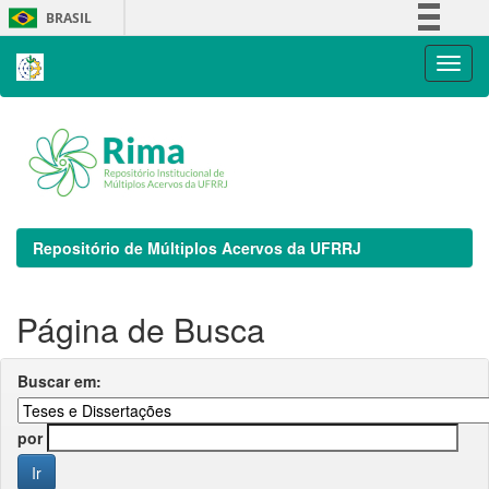
Skip
BRASIL
navigation
Simplifique!
Comunica BR
Participe
Acesso à informação
Legislação
Canais
Repositório de Múltiplos Acervos da UFRRJ
Página de Busca
Buscar em:
por