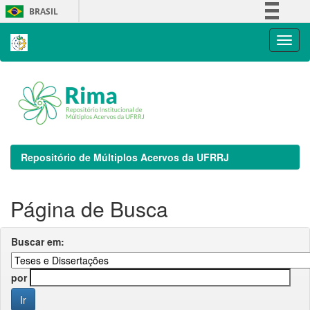
Skip
BRASIL
navigation
Simplifique!
Comunica BR
Participe
Acesso à informação
Legislação
Canais
Repositório de Múltiplos Acervos da UFRRJ
Página de Busca
Buscar em:
por