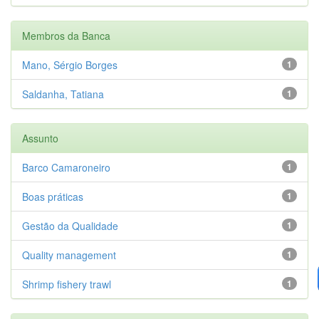
Membros da Banca
Mano, Sérgio Borges
1
Saldanha, Tatiana
1
Assunto
Barco Camaroneiro
1
Boas práticas
1
Gestão da Qualidade
1
Quality management
1
Shrimp fishery trawl
1