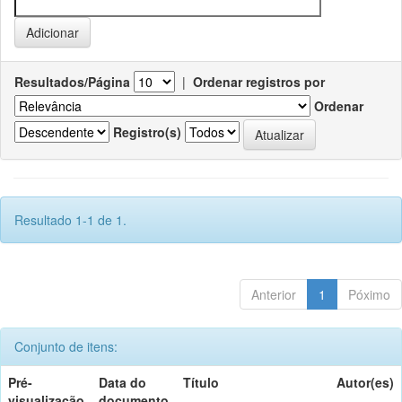
Resultados/Página
|
Ordenar registros por
Ordenar
Registro(s)
Resultado 1-1 de 1.
Anterior
1
Póximo
Conjunto de itens:
Pré-
Data do
Título
Autor(es)
visualização
documento