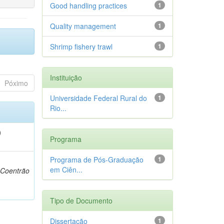
Good handling practices
1
Quality management
1
Shrimp fishery trawl
1
Instituição
Póximo
Universidade Federal Rural do
1
Rio...
)
Programa
Programa de Pós-Graduação
1
em Ciên...
 Coentrão
Tipo de Documento
Dissertação
1