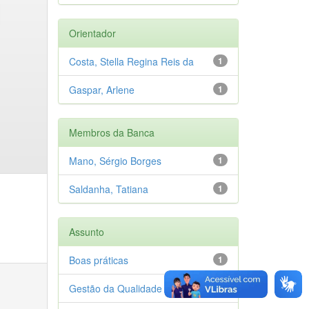
Orientador
Costa, Stella Regina Reis da
1
Gaspar, Arlene
1
Membros da Banca
Mano, Sérgio Borges
1
Saldanha, Tatiana
1
Assunto
Boas práticas
1
Gestão da Qualidade
1