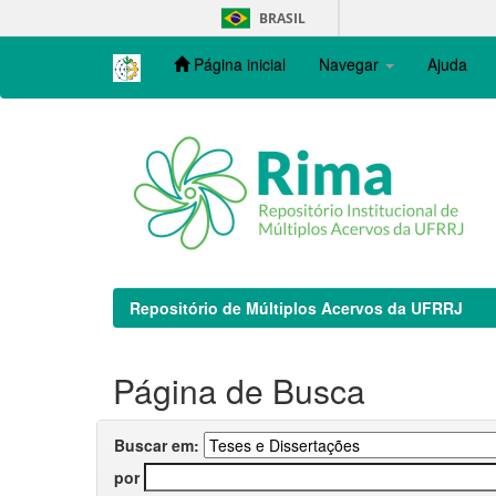
Skip
BRASIL
navigation
Página inicial
Navegar
Ajuda
Repositório de Múltiplos Acervos da UFRRJ
Página de Busca
Buscar em:
por