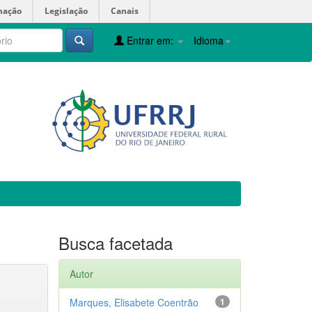
mação
Legislação
Canais
Entrar em:
Idioma
Busca facetada
Autor
Marques, Elisabete Coentrão
1