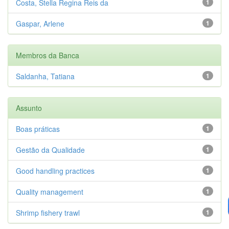
Costa, Stella Regina Reis da
1
Gaspar, Arlene
1
Membros da Banca
Saldanha, Tatiana
1
Assunto
Boas práticas
1
Gestão da Qualidade
1
Good handling practices
1
Quality management
1
Shrimp fishery trawl
1