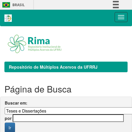
Skip
BRASIL
navigation
Simplifique!
Comunica BR
Participe
Acesso à informação
Legislação
Canais
Repositório de Múltiplos Acervos da UFRRJ
Página de Busca
Buscar em:
por