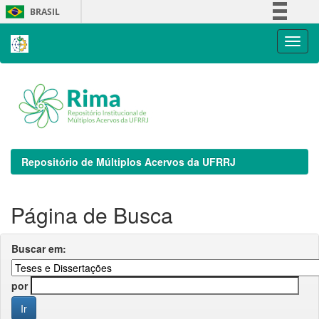
Skip
BRASIL
navigation
Simplifique!
Comunica BR
Participe
Acesso à informação
Legislação
Canais
Repositório de Múltiplos Acervos da UFRRJ
Página de Busca
Buscar em:
por