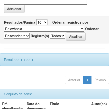
Resultados/Página
|
Ordenar registros por
Ordenar
Registro(s)
Resultado 1-1 de 1.
Anterior
1
Póximo
Conjunto de itens:
Pré-
Data do
Título
Autor(es)
visualização
documento