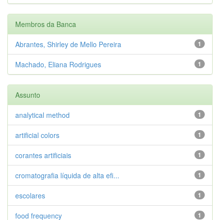
Membros da Banca
Abrantes, Shirley de Mello Pereira
1
Machado, Eliana Rodrigues
1
Assunto
analytical method
1
artificial colors
1
corantes artificiais
1
cromatografia líquida de alta efi...
1
escolares
1
food frequency
1