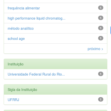
frequência alimentar
1
high performance liquid chromatog...
1
método analítico
1
school age
1
próximo >
Instituição
Universidade Federal Rural do Rio...
1
Sigla da Instituição
UFRRJ
1