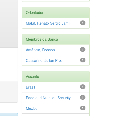
Orientador
Maluf, Renato Sérgio Jamil
1
Membros da Banca
Amâncio, Robson
1
Cassarino, Julian Prez
1
Assunto
Brasil
1
Food and Nutrition Security
1
México
1