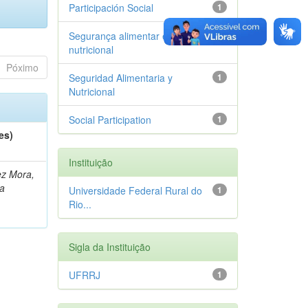
Participación Social
1
Segurança alimentar e
1
nutricional
Póximo
Seguridad Alimentaria y
1
Nutricional
Social Participation
1
es)
Instituição
z Mora,
a
Universidade Federal Rural do
1
Rio...
Sigla da Instituição
UFRRJ
1