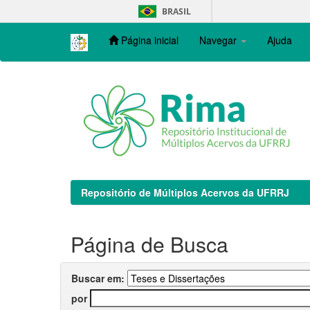
Skip
BRASIL
navigation
Página inicial
Navegar
Ajuda
Repositório de Múltiplos Acervos da UFRRJ
Página de Busca
Buscar em:
por