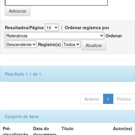
Resultados/Página
|
Ordenar registros por
Ordenar
Registro(s)
Resultado 1-1 de 1.
Anterior
1
Póximo
Conjunto de itens:
Pré-
Data do
Título
Autor(es)
visualização
documento