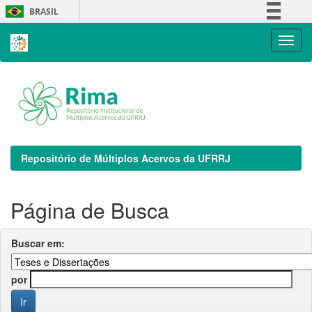
Skip
BRASIL
navigation
Simplifique!
Comunica BR
Participe
Acesso à informação
Legislação
Canais
Repositório de Múltiplos Acervos da UFRRJ
Página de Busca
Buscar em:
por