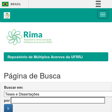
Skip
BRASIL
navigation
Simplifique!
Comunica BR
Participe
Acesso à informação
Legislação
Canais
Repositório de Múltiplos Acervos da UFRRJ
Página de Busca
Buscar em:
por