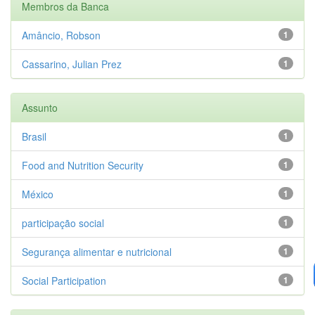
Membros da Banca
Amâncio, Robson
1
Cassarino, Julian Prez
1
Assunto
Brasil
1
Food and Nutrition Security
1
México
1
participação social
1
Segurança alimentar e nutricional
1
Social Participation
1