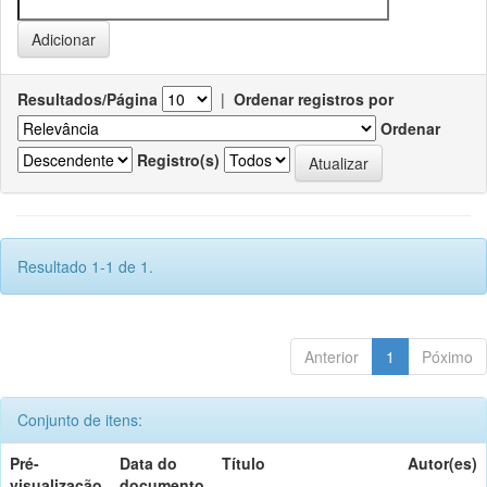
Resultados/Página
|
Ordenar registros por
Ordenar
Registro(s)
Resultado 1-1 de 1.
Anterior
1
Póximo
Conjunto de itens:
Pré-
Data do
Título
Autor(es)
visualização
documento