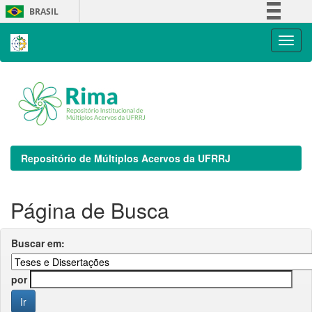
Skip
BRASIL
navigation
Simplifique!
Comunica BR
Participe
Acesso à informação
Legislação
Canais
Repositório de Múltiplos Acervos da UFRRJ
Página de Busca
Buscar em:
por