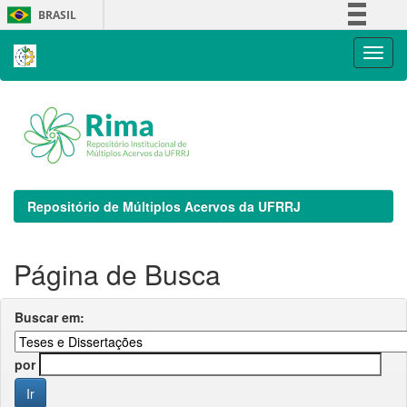
Skip
BRASIL
navigation
Simplifique!
Comunica BR
Participe
Acesso à informação
Legislação
Canais
Repositório de Múltiplos Acervos da UFRRJ
Página de Busca
Buscar em:
por