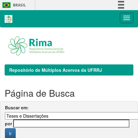
Skip
BRASIL
navigation
Simplifique!
Comunica BR
Participe
Acesso à informação
Legislação
Canais
Repositório de Múltiplos Acervos da UFRRJ
Página de Busca
Buscar em:
por