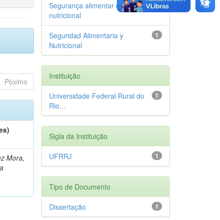
Segurança alimentar e
1
nutricional
Seguridad Alimentaria y
1
Nutricional
Instituição
Póximo
Universidade Federal Rural do
1
Rio...
es)
Sigla da Instituição
UFRRJ
1
z Mora,
a
Tipo de Documento
Dissertação
1