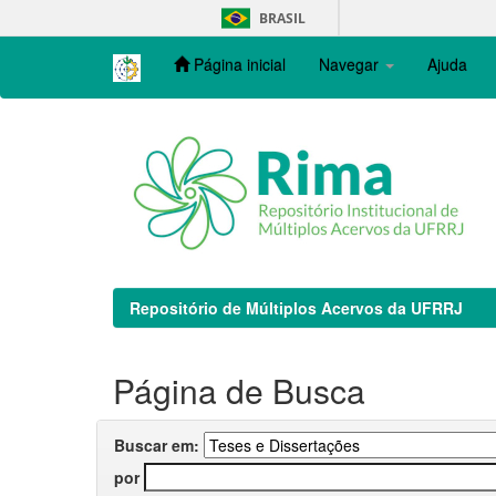
Skip
BRASIL
navigation
Página inicial
Navegar
Ajuda
Repositório de Múltiplos Acervos da UFRRJ
Página de Busca
Buscar em:
por