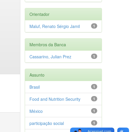
Orientador
Maluf, Renato Sérgio Jamil
1
Membros da Banca
Cassarino, Julian Prez
1
Assunto
Brasil
1
Food and Nutrition Security
1
México
1
participação social
1