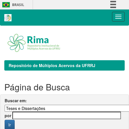
Skip
BRASIL
navigation
Simplifique!
Comunica BR
Participe
Acesso à informação
Legislação
Canais
Repositório de Múltiplos Acervos da UFRRJ
Página de Busca
Buscar em:
por