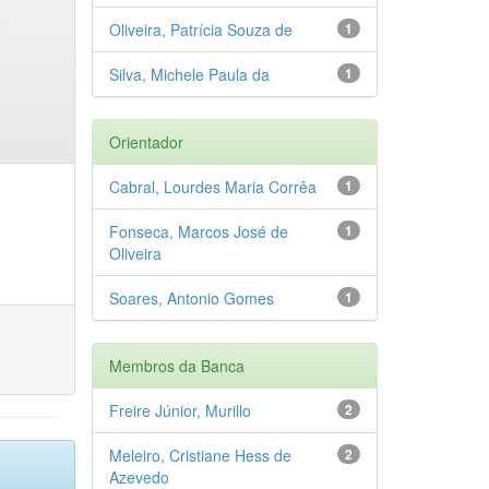
Oliveira, Patrícia Souza de
1
Silva, Michele Paula da
1
Orientador
Cabral, Lourdes Maria Corrêa
1
Fonseca, Marcos José de
1
Oliveira
Soares, Antonio Gomes
1
Membros da Banca
Freire Júnior, Murillo
2
Meleiro, Cristiane Hess de
2
Azevedo