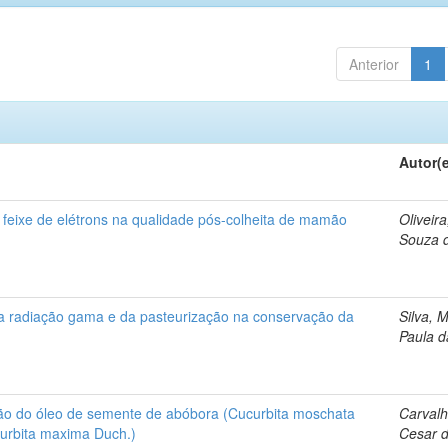
Anterior
1
Autor(
r feixe de elétrons na qualidade pós-colheita de mamão
Oliveira
Souza 
da radiação gama e da pasteurização na conservação da
Silva, 
Paula d
ão do óleo de semente de abóbora (Cucurbita moschata
Carvalh
urbita maxima Duch.)
Cesar 