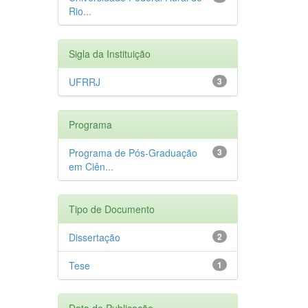
Rio...
Sigla da Instituição
UFRRJ
3
Programa
Programa de Pós-Graduação
3
em Ciên...
Tipo de Documento
Dissertação
2
Tese
1
Data de Publicação