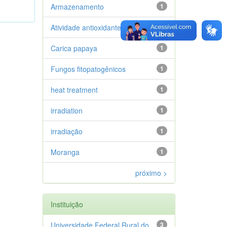
Armazenamento
1
Atividade antioxidante
1
Carica papaya
1
Fungos fitopatogênicos
1
heat treatment
1
irradiation
1
irradiação
1
Moranga
1
próximo >
Instituição
Universidade Federal Rural do
3