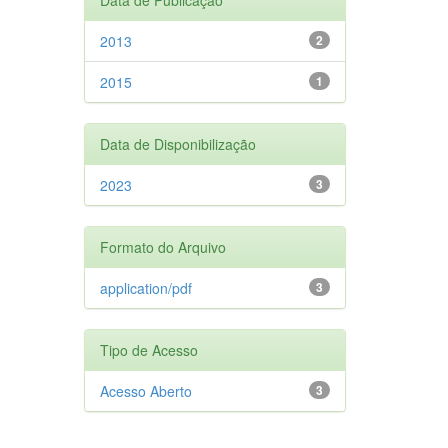
2013
2
2015
1
Data de Disponibilização
2023
3
Formato do Arquivo
application/pdf
3
Tipo de Acesso
Acesso Aberto
3