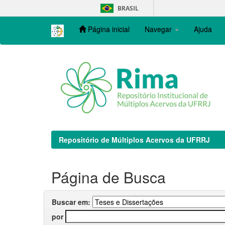
Skip
BRASIL
navigation
Página inicial
Navegar
Ajuda
Repositório de Múltiplos Acervos da UFRRJ
Página de Busca
Buscar em:
por