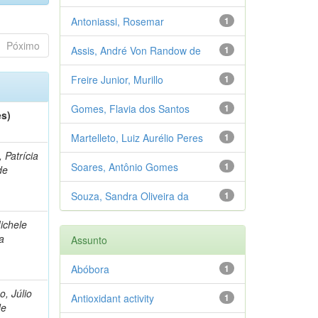
Antoniassi, Rosemar
1
Póximo
Assis, André Von Randow de
1
Freire Junior, Murillo
1
Gomes, Flavia dos Santos
1
es)
Martelleto, Luiz Aurélio Peres
1
, Patrícia
Soares, Antônio Gomes
1
de
Souza, Sandra Oliveira da
1
Michele
a
Assunto
Abóbora
1
o, Júlio
Antioxidant activity
1
de