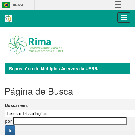
Skip
BRASIL
navigation
Simplifique!
Comunica BR
Participe
Acesso à informação
Legislação
Canais
Repositório de Múltiplos Acervos da UFRRJ
Página de Busca
Buscar em:
por