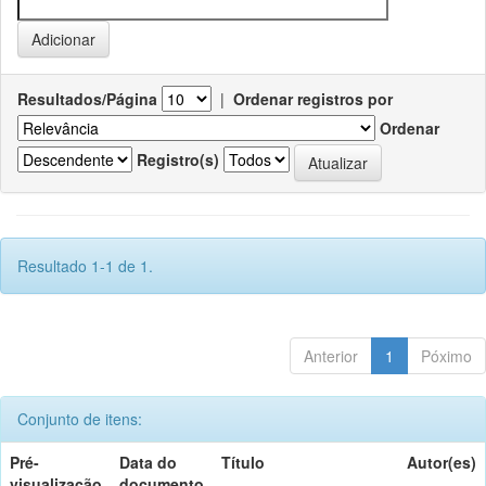
Resultados/Página
|
Ordenar registros por
Ordenar
Registro(s)
Resultado 1-1 de 1.
Anterior
1
Póximo
Conjunto de itens:
Pré-
Data do
Título
Autor(es)
visualização
documento