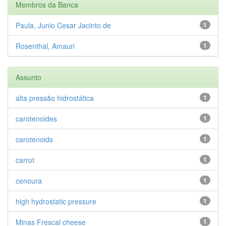
Membros da Banca
Paula, Junio Cesar Jacinto de
1
Rosenthal, Amauri
1
Assunto
alta pressão hidrostática
1
carotenoides
1
carotenoids
1
carrot
1
cenoura
1
high hydrostatic pressure
1
Minas Frescal cheese
1